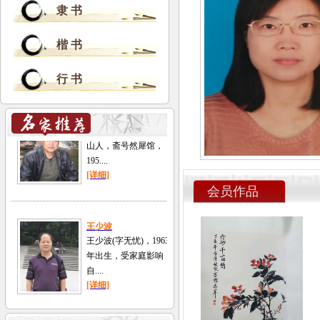
隶 书
楷 书
行 书
会员作品