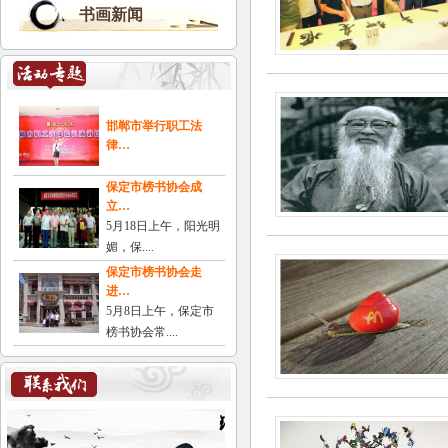
书画新闻
邯郸市举行职工法
律…
保定市榜书协会成
立…
5月18日上午，阳光明
媚，保....
保定市榜书协会走
进…
5月8日上午，保定市
榜书协会常....