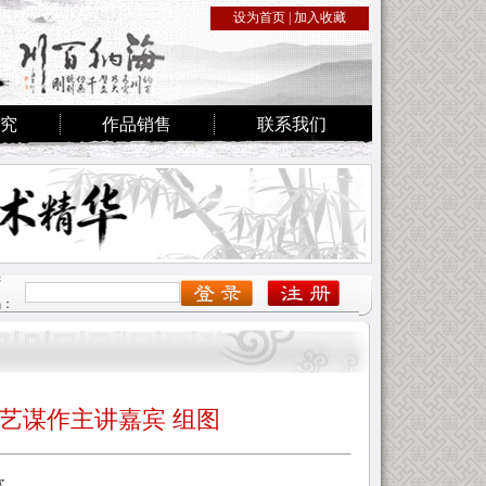
设为首页
|
加入收藏
究
作品销售
联系我们
密
码：
张艺谋作主讲嘉宾 组图
次