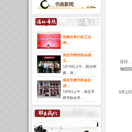
书画新闻
邯郸市举行职工法
律…
保定市榜书协会成
立…
当日，
5月18日上午，阳光明
物院
媚，保....
保定市榜书协会走
进…
5月8日上午，保定市
9
月
22
榜书协会常....