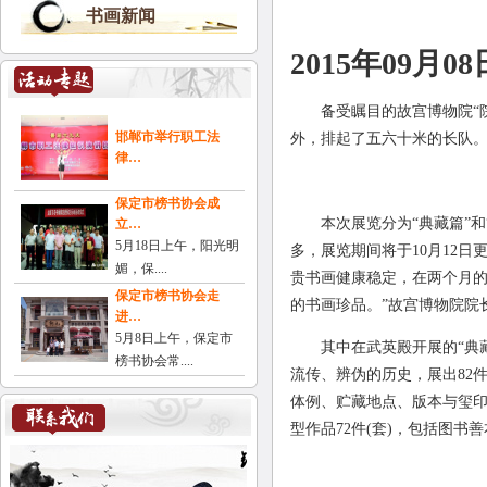
书画新闻
2015年09月0
备受瞩目的故宫博物院“院庆
邯郸市举行职工法
外，排起了五六十米的长队
律…
保定市榜书协会成
本次展览分为“典藏篇”和
立…
5月18日上午，阳光明
多，展览期间将于10月12日
媚，保....
贵书画健康稳定，在两个月
保定市榜书协会走
的书画珍品。”故宫博物院院
进…
5月8日上午，保定市
其中在武英殿开展的“典藏
榜书协会常....
流传、辨伪的历史，展出82
体例、贮藏地点、版本与玺
型作品72件(套)，包括图