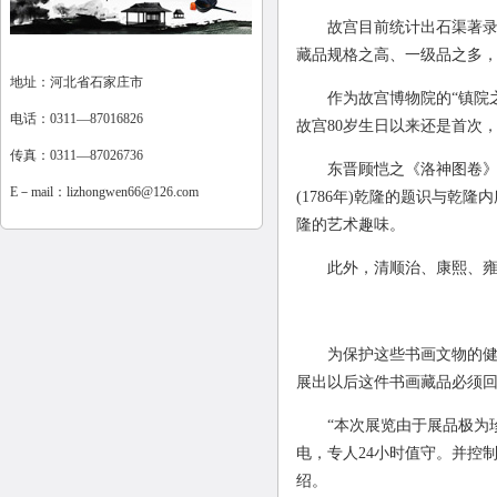
故宫目前统计出石渠著录包括书
藏品规格之高、一级品之多
地址：河北省石家庄市
作为故宫博物院的“镇院之宝
电话：0311—87016826
故宫80岁生日以来还是首次
传真：0311—87026736
东晋顾恺之《洛神图卷》反映
E－mail：
lizhongwen66@126.com
(1786年)乾隆的题识与
隆的艺术趣味。
此外，清顺治、康熙、雍正
为保护这些书画文物的健康
展出以后这件书画藏品必须回
“本次展览由于展品极为珍
电，专人24小时值守。并控
绍。