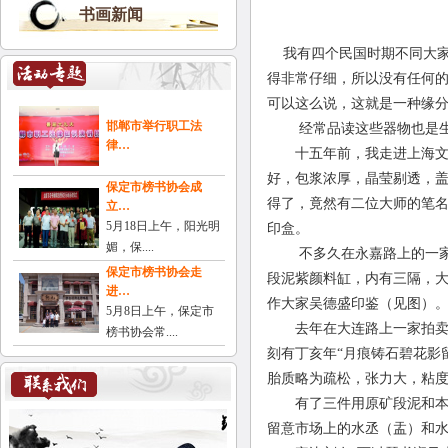
书画新闻
我有四个民国时期不同大家
得非常仔细，所以没有任何
可以这么说，这就是一种缘
邯郸市举行职工法
经常品读这些器物也是生活
律…
十五年前，我走进上海文化
好，包浆浓厚，晶莹剔透，盖
保定市榜书协会成
得了，竟然有二位大师的笔名
立…
5月18日上午，阳光明
印盒。
媚，保....
不多久在永嘉路上的一家小
保定市榜书协会走
段泥紫颜料缸，内有三隔，
进…
作大家吴德盛印鉴（见图）
5月8日上午，保定市
去年在大连路上一家拍卖公
榜书协会常....
刻有丁亥年“月痕铸石碧花影
胎质略为疏松，张力大，粘
有了三件用原矿段泥和本山
留意市场上的水丞（盂）和