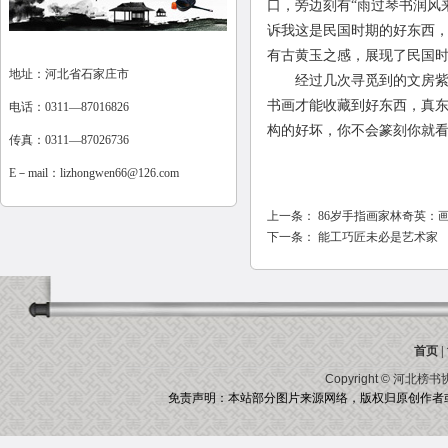
口，旁边刻有“雨过琴书润风
诉我这是民国时期的好东西
有古黄玉之感，展现了民国
地址：河北省石家庄市
经过几次寻觅到的文房紫砂
书画才能收藏到好东西，真
电话：0311—87016826
构的好坏，你不会篆刻你就
传真：0311—87026736
E－mail：
lizhongwen66@126.com
上一条：
86岁手指画家林奇英：
下一条：
能工巧匠未必是艺术家
首页
|
Copyright ©
河北榜书
免责声明：本站部分图片来源网络，版权归原创作者