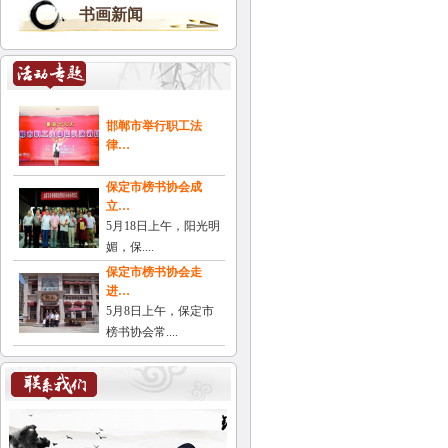
书画新闻
邯郸市举行职工法
律…
保定市榜书协会成
立…
5月18日上午，阳光明
媚，保....
保定市榜书协会走
进…
5月8日上午，保定市
榜书协会常....