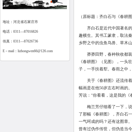
（原标题：齐白石与《春耕
地址：河北省石家庄市
齐白石是近代中国著名的国
电话：0311—87016826
趣横生。其书工篆隶，取法秦
传真：0311—87026736
乡野之中的虫鱼鸟兽、草木山
E－mail：
lizhongwen66@126.com
莽莽田野，春种秋收都装在
《春耕图》（见图），一头
子，一手扶着犁。春雨之中
关于《春耕图》还流传着一
幅画是在他50岁左右时画的
芳说：“你看看，这是我的《
梅兰芳仔细看了一下，说：
了那幅《春耕图》，齐白石一
一气呵成的吗？还有这图章。
曾有过伪作传世，但伪造当