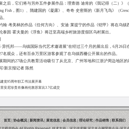
后，它们将与另外五件参展作品：理查德·迪肯的《我记得（二）》（I Rem
loating Fish，图1）、隋建国的《凝露》、奇奇·史密斯的《新月飞鸟》（Cre
品。
·考美林的作品《任何方向》、安迪·莱提宁的作品《铠甲》将在乌镇
伦泰因·霍夫曼的《浮鱼》将迁至高端乡村旅游度假区乌村展出。
】
异托邦——乌镇国际当代艺术邀请展”在经过三个月的展出后，6月26日在
4327名观众，还有百余万景区游客参观了在乌镇西栅公开展出的作品。
间的27场公共教育活动吸引了从北京、广州等地和江浙沪周边地区的社会
/新京报记者 陈然
建党95周年职工书法展开幕
里安尼珍贵肖像画伦敦苏富比3.7亿成交
首页
|
协会概况
|
新闻资讯
|
展览信息
|
会员信息
|
理论研究
|
作品销售
|
联系我们
河北榜书协会
All Rights Reserved.
技术支持：
河北供求网
河北名企网荣誉企业-
河北