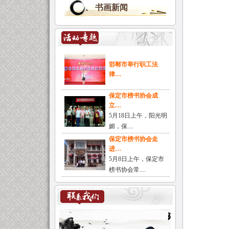
书画新闻
邯郸市举行职工法
律…
保定市榜书协会成
立…
5月18日上午，阳光明
媚，保....
保定市榜书协会走
进…
5月8日上午，保定市
榜书协会常....