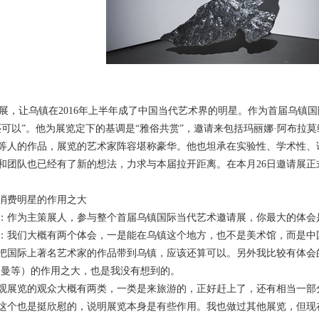
，让乌镇在2016年上半年成了中国当代艺术界的明星。作为首届乌镇
还可以”。他为展览定下的基调是“雅俗共赏”，邀请来包括玛丽娜·阿布拉
等人的作品，展览的艺术家阵容堪称豪华。他也坦承在实验性、学术性、话
和团队也已经有了新的想法，力求与本届拉开距离。在本月26日邀请展
费明星的作用之大
为主策展人，参与整个首届乌镇国际当代艺术邀请展，你最大的体会
们大概有两个体会，一是能在乌镇这个地方，也不是美术馆，而是中国
把国际上著名艺术家的作品带到乌镇，应该还算可以。另外我比较有体会
夫曼等）的作用之大，也是我没有想到的。
览的观众大概有两类，一类是来旅游的，正好赶上了，还有相当一部分
这个也是挺欣慰的，说明展览本身是有些作用。我也做过其他展览，但现