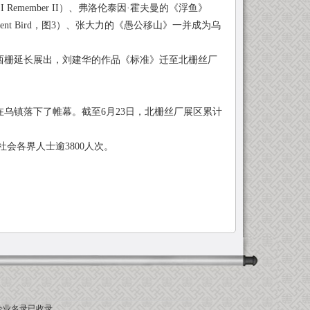
ember II）、弗洛伦泰因·霍夫曼的《浮鱼》
scent Bird，图3）、张大力的《愚公移山》一并成为乌
西栅延长展出，刘建华的作品《标准》迁至北栅丝厂
乌镇落下了帷幕。截至6月23日，北栅丝厂展区累计
各界人士逾3800人次。
企业名录
已收录