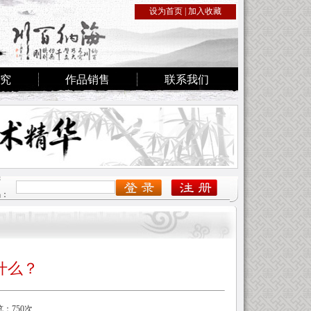
设为首页
|
加入收藏
究
作品销售
联系我们
密
码：
什么？
览：750次