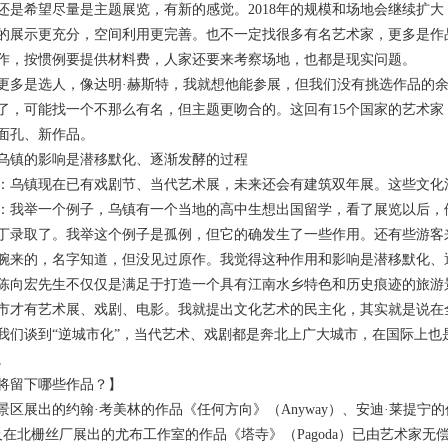
还是希望尽量是主题展览，有新的感觉。2018年的规模和场地会继续扩
的展示更充分，空间利用更完善。也不一定找很多有名艺术家，更多是作
作，按惯例要提供材料费，人家还要来考察场地，也都是现实问题。
是选人，像达明·赫斯特，我就想他能参展，但我们没有挑选作品的余
了，可能找一个不那么有名，但主题更吻合的。这回有15个国家的艺术
面孔、新作品。
镇的影响是潜移默化、逐渐发酵的过程
镇现在已有戏剧节、当代艺术展，未来还会有建筑双年展。这些文化活
举一个例子，乌镇有一个当地的高中生想出国留学，看了展览以后，他
丁录取了。我举这个例子是孤例，但它的确发生了一些作用。还有些游客
腕来的，名字知道，但没见过原作。我觉得这种作用和影响是潜移默化、
宏先生不仅仅是满足于打造一个具有江南水乡特色和历史痕迹的旅游景
市才有艺术展、戏剧、电影。我就提出文化艺术的民主化，其实就是说在
我们谈到“逆城市化”，当代艺术、戏剧都是奔北上广大城市，在国际上
。
留下哪些作品？】
展出的约翰·考美林的作品《任何方向》（Anyway）、安迪·莱提宁的作
及在北栅丝厂展出的尤布工作室的作品《塔寺》（Pagoda）已由艺术家无