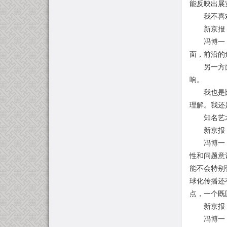
能反映出展
我不喜欢特
新京报：像
冯博一：对
面，前沿的
另一方面，
响。
我也是比较
理解。我还
知名艺术
新京报：下
冯博一：第
性和问题意
能不会特别
球化传播还
点，一个既
新京报：
冯博一：我