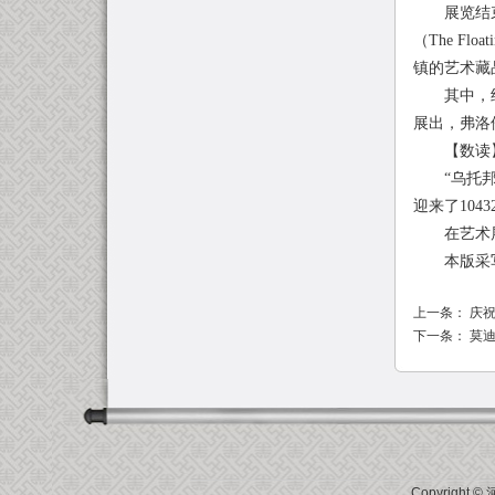
展览结束之
（The F
镇的艺术藏
其中，约翰
展出，弗洛
【数读
“乌托邦·
迎来了10
在艺术展期
本版采写
上一条：
庆祝
下一条：
莫迪
Copyright ©