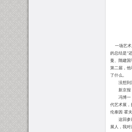
一场艺术展
的总结是“
曼、隋建国
第二届，他
了什么。
没想到消
新京报：作
冯博一：我
代艺术展，
伦泰因·霍
这回参观展
展人，我对