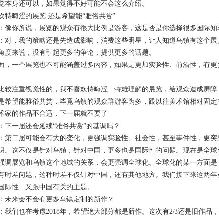
览本身还可以，如果觉得不好可能不会这么介绍。
晦涩的展览 还是希望能“雅俗共赏”
你所说，展览的观众有很大比例是游客，这是否是你选择很多国际知
，我的策略还是先造成影响，消费这些明星，让人知道乌镇有这个展。
角度来说，没有引起更多的争论，提供更多的话题。
一个展览也不可能涵盖过多内容，如果是更加实验性、前沿性，有更多
注重视觉性的，我不喜欢特晦涩、特难理解的展览，给观众造成屏障，
是希望能雅俗共赏，毕竟乌镇的观众群游客为多，跟以往美术馆相对固定
家的作品不合适，下一届就不要了
一届还会延续“雅俗共赏”的基调吗？
二届可能会有大的变化，更强调实验性、社会性，甚至事件性，更突出
识。这不仅是针对乌镇，针对中国，更多也是国际性的问题。现在是全球
强调展览和乌镇这个地域的关系，会更强调全球化。全球化的某一方面是
有时差问题，这种时差不仅针对中国，还有其他地方。我们接下来这两年
国际性，又跟中国有关的主题。
未来会不会有更多乌镇定制的新作？
们也在考虑2018年，希望绝大部分都是新作。这次有2/3还是旧作品