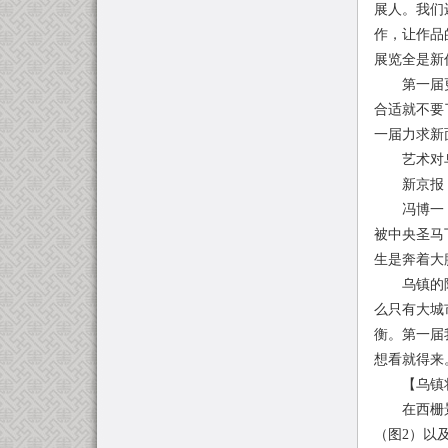
展人。我们
作，让作品
展览全是新
第一届更多
合适就不要
一届力求新
艺术对乌
新京报：乌
冯博一：我
被中央圣马
生是奔着大
乌镇的陈向
么只有大城
衡。第一届
想看就得来
【乌镇将
在西栅景区
（图2）以