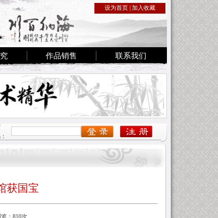
设为首页
|
加入收藏
究
作品销售
联系我们
密
码：
馆获国宝
浏览：810次