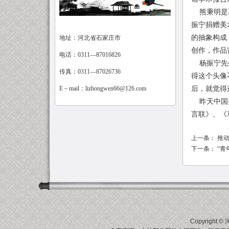
熊秉明是著
振宁捐赠美
的抽象构成
地址：河北省石家庄市
创作，作品
电话：0311—87016826
杨振宁先生
传真：0311—87026736
得这个头像
E－mail：
lizhongwen66@126.com
后，就觉得
昨天中国美
言联》、《
上一条：
推
下一条：
“青
Copyright ©