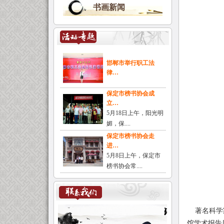
书画新闻
邯郸市举行职工法
律…
保定市榜书协会成
立…
5月18日上午，阳光明
媚，保....
保定市榜书协会走
进…
5月8日上午，保定市
榜书协会常....
著名科学家
馆学术报告