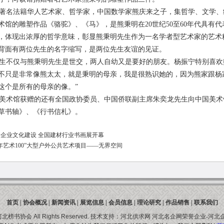
名法籍华人艺术家、哲学家，中国数学家熊庆来之子，集哲学、文学、绘
术馆的雕塑作品《骆驼》、《马》，是熊秉明在20世纪50至60年代具有
，体现出浓厚的哲学意味，彰显熊秉明先生作为一名学者型艺术家的艺术
背面有两位先生的名字缩写，是两位先生友谊的见证。
不仅与熊秉明先生是世交，两人自幼又是要好的朋友。杨振宁特别喜欢
不只是非常像熊太太，就是秉明的母亲，我是很熟识她的，因为熊家跟杨
这个是所有的母亲的像。”
术馆获赠的还有全国政协委员、中国侨联副主席朱奕龙先生向中国美术
草书轴》、《行书信札》。
动企业文化建设 全国建材行业书画展开幕
年艺术100”大型户外公共艺术项目——无界空间
首页
|
协会概况
|
新闻资讯
|
展览信息
|
会员信息
|
理论研究
|
作品销售
|
联系我们
河北榜书协会
All Rights Reserved.
技术支持：
河北供求网
河北名企网荣誉企业-
河北