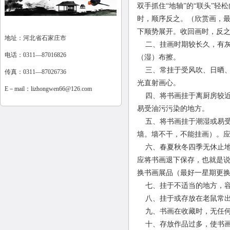
双手抓住“地轴”的“联头”轻
时，顺序反之。（欣赏画，最
下顺势展开。收回画时，反
地址：河北省石家庄市
二、挂画时期较长久，有灰
电话：0311—87016826
（湿）布擦。
三、常挂于受风吹、日晒、
传真：0311—87026736
光直射画心。
E－mail：
lizhongwen66@126.com
四、将书画挂于离厨房较近
易受油污污染的地方。
五、将书画挂于潮湿或易受
墙。墙不干，不能挂画）。
六、春夏秋冬四季无休止地
应将书画退下保存，也就是
换书画展品（最好一星期更
七、挂于不适当的地方，容
八、挂于或存放在老鼠常出
九、书画在收藏时，无任何
十、存放作品过多，使书画