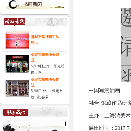
书画新闻
邯郸市举行职工法
律…
保定市榜书协会成
立…
5月18日上午，阳光明
媚，保....
保定市榜书协会走
进…
中国写意油画
5月8日上午，保定市
榜书协会常....
融合·馆藏作品研
主办：上海鸿美术
展出时间：2017.7.12~