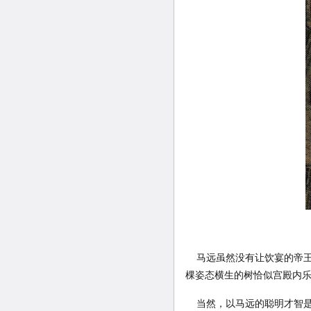
马远虽然没有让饮宴的帝王
棵姿态横生的树恰似宫殿内
当然，以马远的聪明才智是