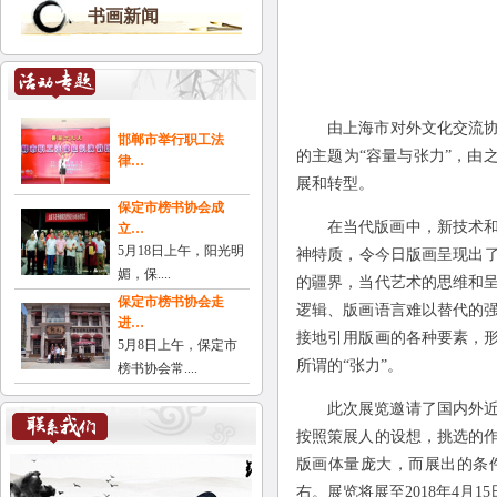
书画新闻
由上海市对外文化交流协
邯郸市举行职工法
的主题为“容量与张力”，由
律…
展和转型。
保定市榜书协会成
在当代版画中，新技术
立…
5月18日上午，阳光明
神特质，令今日版画呈现出了
媚，保....
的疆界，当代艺术的思维和
保定市榜书协会走
逻辑、版画语言难以替代的
进…
接地引用版画的各种要素，
5月8日上午，保定市
所谓的“张力”。
榜书协会常....
此次展览邀请了国内外
按照策展人的设想，挑选的
版画体量庞大，而展出的条
右。展览将展至2018年4月15