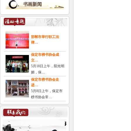
书画新闻
邯郸市举行职工法
律…
保定市榜书协会成
立…
5月18日上午，阳光明
媚，保....
保定市榜书协会走
进…
5月8日上午，保定市
榜书协会常....