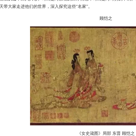
带大家走进他们的世界，深入探究这些“名家”。
顾恺之
《女史箴图》局部 东晋 顾恺之