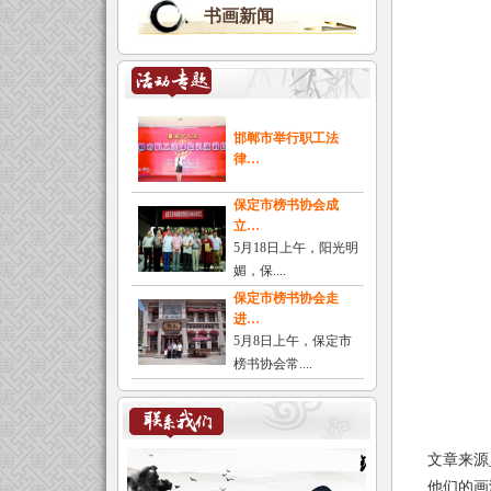
书画新闻
邯郸市举行职工法
律…
保定市榜书协会成
立…
5月18日上午，阳光明
媚，保....
保定市榜书协会走
进…
5月8日上午，保定市
榜书协会常....
文章来源
他们的画潇