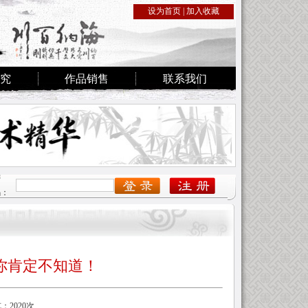
设为首页
|
加入收藏
究
作品销售
联系我们
密
码：
你肯定不知道！
览：2020次