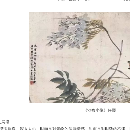
《沙馥小像》任颐
_网络
洒飘逸，深入人心。时而是对景物的深厚情感，时而是对时势的不满。