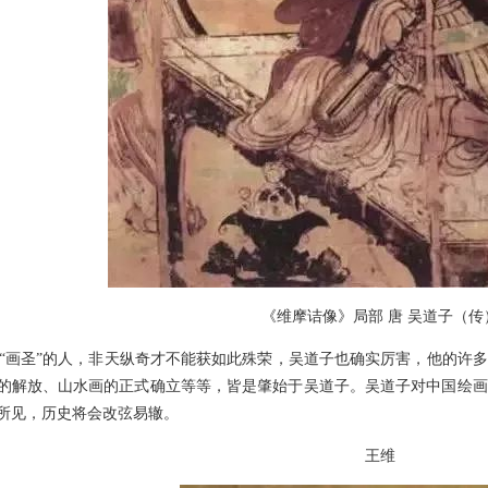
《维摩诘像》局部 唐 吴道子（传
画圣”的人，非天纵奇才不能获如此殊荣，吴道子也确实厉害，他的许多
的解放、山水画的正式确立等等，皆是肇始于吴道子。吴道子对中国绘画
所见，历史将会改弦易辙。
王维