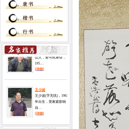
隶 书
楷 书
行 书