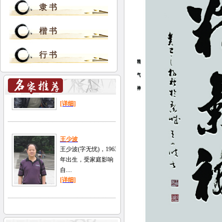
隶 书
楷 书
行 书