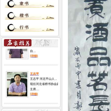
隶 书
楷 书
行 书