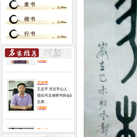
隶 书
楷 书
行 书