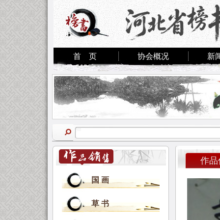
首 页
协会概况
新
作品
国 画
草 书