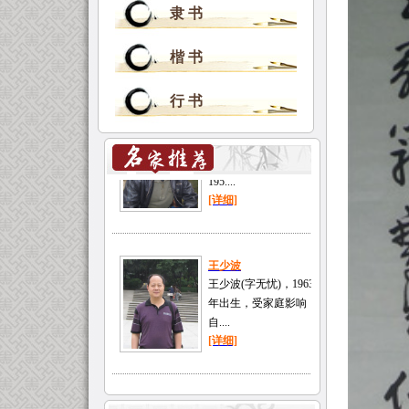
隶 书
楷 书
行 书