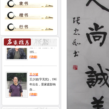
隶 书
楷 书
行 书