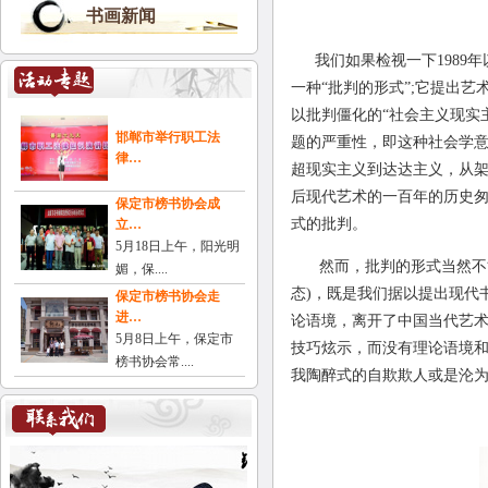
书画新闻
我们如果检视一下
1989
年
一种“批判的形式”
;
它提出艺
以批判僵化的“社会主义现实
邯郸市举行职工法
题的严重性，即这种社会学
律…
超现实主义到达达主义，从
后现代艺术的一百年的历史
保定市榜书协会成
式的批判。
立…
5月18日上午，阳光明
然而，批判的形式当然不
媚，保....
态
)
，既是我们据以提出现代
保定市榜书协会走
进…
论语境，离开了中国当代艺
5月8日上午，保定市
技巧炫示，而没有理论语境
榜书协会常....
我陶醉式的自欺欺人或是沦