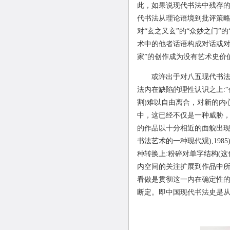
此，如果说现代书法中残存的
代书法从理论语境到批评策
对“玄之又玄”的“众妙之门
术中的他者话语构成对话或对
家”的创作成为没有艺术史价
或许出于对八五现代书法思
法内在缺陷的理性认识之上
:
割
)
难以自由离合，对新的内
中，这已经不仅是一种威胁
的作品以十分相近的面貌出现
书法艺术的一种现代观
),1985
种转换上
:
粉碎对单字结构
(
这
内空间的关注扩展到作品中所
看做是贯彻这一内在确定性
断定。即中国现代书法史是