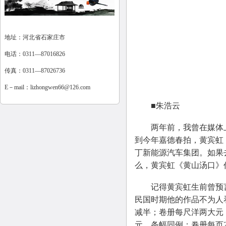
地址：河北省石家庄市
电话：0311—87016826
传真：0311—87026736
E－mail：
lizhongwen66@126.com
■朱浩云
两年前，我曾在媒体上
到今年嘉德春拍，黄宾虹
丁新能源汽车集团。如果去
么，黄宾虹《黄山汤口》
记得黄宾虹生前曾预言：
民国时期他的作品不为人
减半；卷册每尺洋两大元，
元，条幅同例；卷册每页2