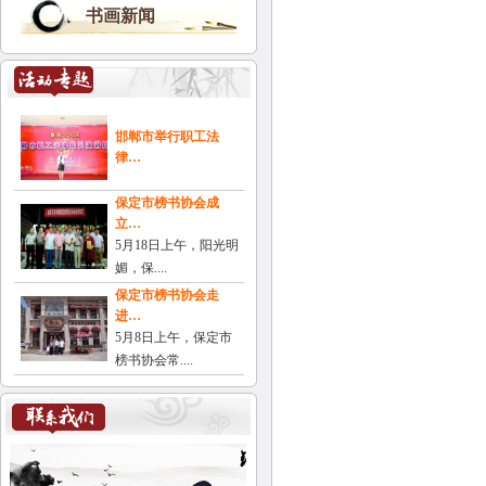
书画新闻
邯郸市举行职工法
律…
保定市榜书协会成
立…
5月18日上午，阳光明
媚，保....
保定市榜书协会走
进…
5月8日上午，保定市
榜书协会常....