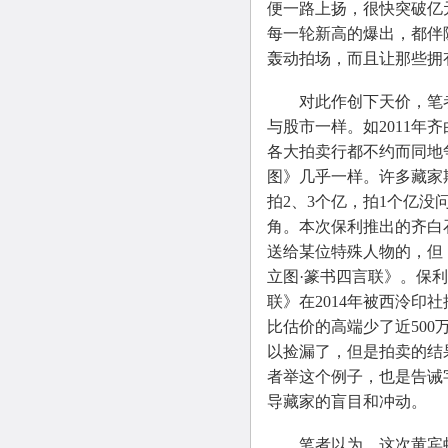
便一路上扬，很快突破亿
每一轮新高的爆出，都伴随
轰动拍场，而且让那些拥
对此作创下天价，笔者
与股市一样。如2011年
各大拍卖行都不约而同地
图》几乎一样。许多藏家
拍2、3个亿，拍1个亿没
角。本次保利推出的齐白
送给某位特殊人物的，但
立图·篆书四言联》。保利
联》在2014年被西泠印社
比估价的高端少了近50
以捡漏了，但是拍卖的结
者举这个例子，也是告诫
导藏家的盲目和冲动。
笔者以为，这次黄宾虹