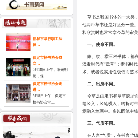
书画新闻
草书是我国书体的一大类
他两种草书还是好区分一些。
和欣赏时也常常拿今草的审
邯郸市举行职工法
一、使命不同。
律…
篆、隶、楷三种书体，都在
保定市榜书协会成
立…
汉隶时代有“章草”；楷书时
5月18日上午，阳光明
术。或者说实用性极低而艺
媚，保....
保定市榜书协会走
二、出身不同。
进…
5月8日上午，保定市
今草是由隶书和章草脱胎而
榜书协会常....
笔竖入，竖笔横入，转折时带
意融入笔画中。多以圆笔中锋
三、气质不同。
在人言“气质”，在书言“气