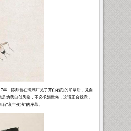
17年，陈师曾在琉璃厂见了齐白石刻的印章后，竟自
他是劝我自创风格，不必求媚世俗，这话正合我意，
石“衰年变法”的序幕。