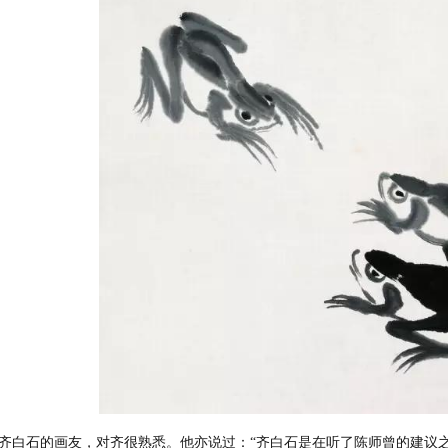
白石的画友，对齐很熟悉。他亦说过：“齐白石是在听了陈师曾的建议之