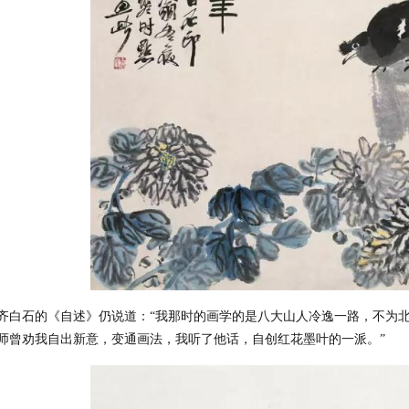
年，齐白石的《自述》仍说道：“我那时的画学的是八大山人冷逸一路，不
师曾劝我自出新意，变通画法，我听了他话，自创红花墨叶的一派。”