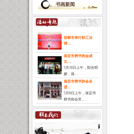
书画新闻
邯郸市举行职工法
律…
保定市榜书协会成
立…
5月18日上午，阳光明
媚，保....
保定市榜书协会走
进…
5月8日上午，保定市
榜书协会常....