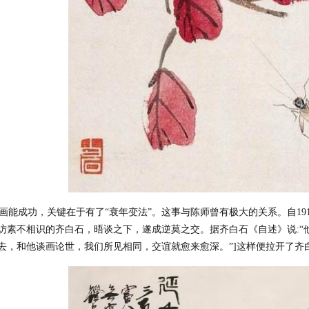
能成功，关键在于有了“衰年变法”。这事与陈师曾有极大的关系。自19
访素不相识的齐白石，晤谈之下，遂成逆莫之交。据齐白石《自述》说:“
去，和他谈画论世，我们所见相同，交谊就愈来愈深。”]这样便拉开了齐白