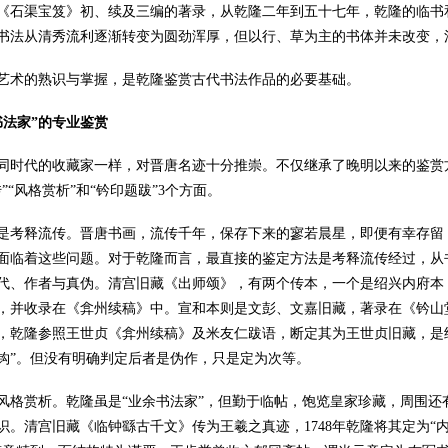
《石渠宝笈》初、续及三编的著录，从乾隆二年到五十七年，乾隆的临书和
书法从清秀流利逐渐转变为圆劲浑厚，但以行、草为主的书体并未改变，
术的熟识与掌握，是乾隆鉴赏古代书法作品的必要基础。
书法家”的专业鉴赏
代的收藏家一样，对晋唐名迹十分推崇。不仅继承了晚明以来的鉴赏方
”“风格赏析”和“钤印题跋”3个方面。
释流传。晋唐书画，流传千年，保存下来的寥若晨星，即便有幸存留，
面临着这些问题。对于乾隆而言，最直接的鉴定方法是考释流传经过，从
代、作者与真伪。清宫旧藏《出师颂》，有两个传本，一个是绍兴内府本
，并收录在《弇州续稿》中。宣和本则是文彭、文嘉旧藏，著录在《钤山
，乾隆参照王世贞《弇州续稿》及米友仁跋语，断定其为王世贞旧藏，是
钩”。但没有明确判定后者是伪作，只是定为次等。
赏析。乾隆虽是“业余书法家”，但勤于临帖，饱览皇家珍藏，周围还
识。清宫旧藏《临钟繇古千文》传为王羲之真迹，1748年乾隆将其定为“