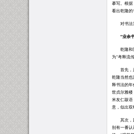
摹写。根据
看出乾隆的
对书法艺
“业余
乾隆和同时
为“考释流传
首先，是考
乾隆当然也
释书法的年
世贞尔雅楼
米友仁跋语
意，似出双
其次，风格
别有一番认