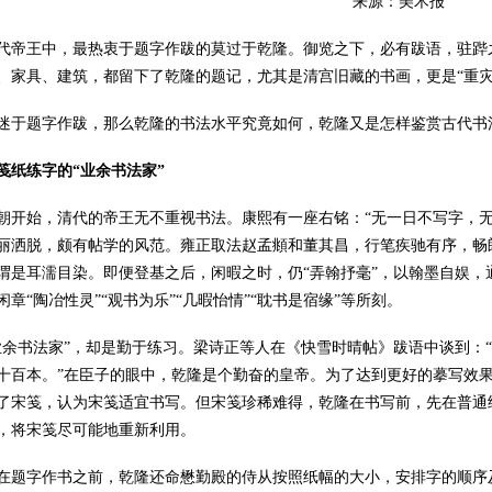
来源：美术报
王中，最热衷于题字作跋的莫过于乾隆。御览之下，必有跋语，驻跸之
、家具、建筑，都留下了乾隆的题记，尤其是清宫旧藏的书画，更是“重灾
题字作跋，那么乾隆的书法水平究竟如何，乾隆又是怎样鉴赏古代书
笺纸练字的“业余书法家”
始，清代的帝王无不重视书法。康熙有一座右铭：“无一日不写字，无
丽洒脱，颇有帖学的风范。雍正取法赵孟頫和董其昌，行笔疾驰有序，畅
谓是耳濡目染。即便登基之后，闲暇之时，仍“弄翰抒毫”，以翰墨自娱
章“陶冶性灵”“观书为乐”“几暇怡情”“耽书是宿缘”等所刻。
书法家”，却是勤于练习。梁诗正等人在《快雪时晴帖》跋语中谈到：“
十百本。”在臣子的眼中，乾隆是个勤奋的皇帝。为了达到更好的摹写效
了宋笺，认为宋笺适宜书写。但宋笺珍稀难得，乾隆在书写前，先在普通
，将宋笺尽可能地重新利用。
字作书之前，乾隆还命懋勤殿的侍从按照纸幅的大小，安排字的顺序及