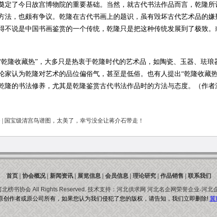
奠定了今日故宫博物院的重要基础。当然，就古代书法作品而言，乾隆所
方法，也颇有争议。乾隆在古代书画上的题识，虽有毁坏古代艺术品的嫌
得不说是中国书画鉴赏的一个传统，乾隆只是把这种传统发展到了极致。
隆收藏热”，大多只是热衷于乾隆时代的艺术品，如陶瓷、玉器、珐琅
论家认为乾隆对艺术的品位偏俗气，甚至是低俗。也有人提出“乾隆收藏
乾隆的书法修养，尤其是乾隆鉴赏古代书法作品时的方法与态度。（作者
 | 国宝级清宫鸟谱图，太美了，幸亏没全让蒋介石带走！
首页
|
协会概况
|
新闻资讯
|
展览信息
|
会员信息
|
理论研究
|
作品销售
|
联系我们
河北榜书协会
All Rights Reserved.
技术支持：
河北供求网
河北名企网荣誉企业-
河北
原创作者或原公司所有，如果您认为我们侵犯了您的版权，请告知，我们立即删除!
冀I