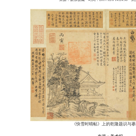
《快雪时晴帖》上的乾隆题识与摹