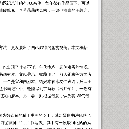
题识总计约有700余件，每年都有作品留下。可以
清峻飘逸、含蓄蕴藉的风格，一如他推崇的王羲之。
法，更发展出了自己独特的鉴赏视角。本文概括
也出现了作者不详、年代模糊、真伪难辨的情况。
书画材质、文献著录、收藏印记、前人题跋等方面考
，一个是宣和内府本。绍兴本有米友仁跋语，后归王
堂书画记》中。乾隆得到了两卷《出师颂》。一卷有
绍兴内府本。另一卷，则根据笔意，认为其“墨气笔
有为数众多的精于书画的臣工，其对晋唐书法风格也
内府鉴藏神品”，并作题识。其中有一段谈到此帖的风