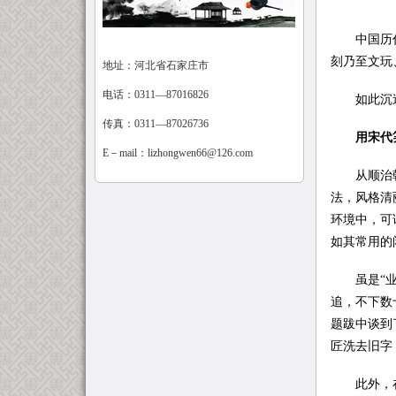
中国历代帝
刻乃至文玩
地址：河北省石家庄市
电话：0311—87016826
如此沉迷于
传真：0311—87026736
用宋代
E－mail：
lizhongwen66@126.com
从顺治朝开
法，风格清
环境中，可
如其常用的闲
虽是“业余
追，不下数
题跋中谈到
匠洗去旧字
此外，在题