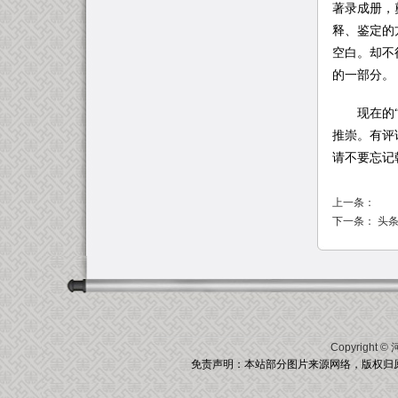
著录成册，
释、鉴定的
空白。却不
的一部分。
现在的“乾
推崇。有评
请不要忘记
上一条：
下一条：
头条
Copyright ©
免责声明：本站部分图片来源网络，版权归