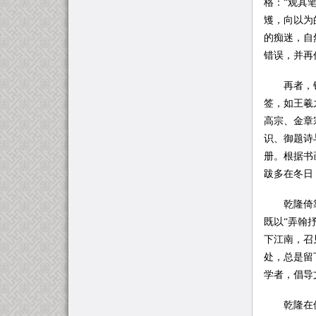
格：“观其
矱，向以为
的痴迷，自
错误，并再
再者，钤印
签，如王羲
高宗、金章
识、御题诗
册。根据书
跋多在冬日
乾隆倚靠广
既以“弄翰
下江南，召
处，总是留
学者，倡导
乾隆在保护