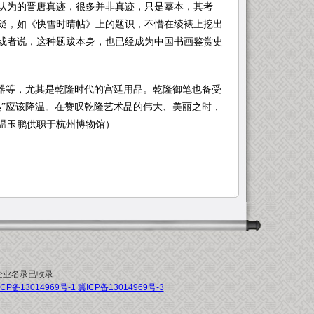
认为的晋唐真迹，很多并非真迹，只是摹本，其考
疑，如《快雪时晴帖》上的题识，不惜在绫裱上挖出
或者说，这种题跋本身，也已经成为中国书画鉴赏史
器等，尤其是乾隆时代的宫廷用品。乾隆御笔也备受
热”应该降温。在赞叹乾隆艺术品的伟大、美丽之时，
温玉鹏供职于杭州博物馆）
企业名录
已收录
CP备13014969号-1 冀ICP备13014969号-3