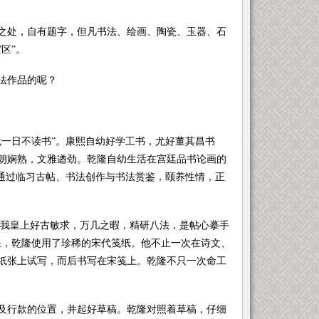
处，自有题字，但凡书法、绘画、陶瓷、玉器、石
区”。
法作品的呢？
一日不读书”。康熙自幼好学工书，尤好董其昌书
朗娴熟，文雅遒劲。乾隆自幼生活在宫廷品书论画的
，通过临习古帖、书法创作与书法赏鉴，颐养性情，正
我皇上好古敏求，万几之暇，精研八法，是帖心摹手
果，乾隆使用了珍稀的宋代笺纸。他不止一次在诗文、
纸张上试写，而后书写在宋笺上。乾隆不只一次命工
行款的位置，并起好草稿。乾隆对照着草稿，仔细