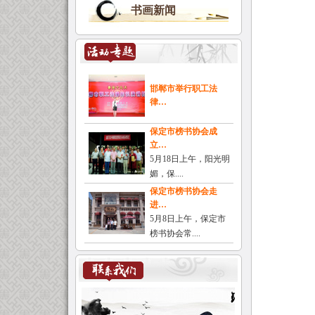
书画新闻
邯郸市举行职工法
律…
保定市榜书协会成
立…
5月18日上午，阳光明
媚，保....
保定市榜书协会走
进…
5月8日上午，保定市
榜书协会常....