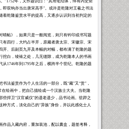
”1752年，又作题识曰：“其用笔结体，绰有内史矩
，即双钩亦当出唐宋高手”。或许是乾隆对王羲之书法
随着乾隆鉴赏水平的提高，又逐步认识到当初判定的
晴帖》，如果只是一般阅览，则只有钤印或书写题
只有四行，大约占半开，原藏者唐太宗、宋徽宗、宋
四开、后副页九开及本幅的对幅，都布满了乾隆的题
行挖白，绫裱之处，几无缝隙，成为乾隆本人的书画
1746年到1795年之后，横跨半个世纪。乾隆的题
法鉴赏作为个人生活的一部分，既“藏”又“赏”，
常常在绘画中，把自己描绘成一个汉族士大夫。当乾隆
那些捍卫“汉官威仪”的遗老遗少，品书论画。驻跸之
这种方式，淡化自己的“异族”身份，并以此感化士人
作品入藏内府，重加装池，配以囊盒，题签考释，