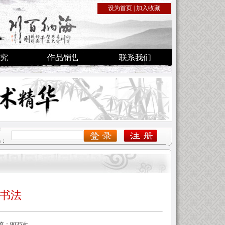
设为首页
|
加入收藏
究
作品销售
联系我们
密
码：
赏书法
览：9035次