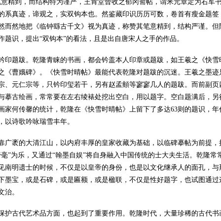
笔意精到，而结构特为谨严，王肯堂曾收之郁冈斋帖，谓米元章定为右军书。
的系真迹，谛观之，实双钩本也。然鉴藏印识历历可数，卷首有瘦金题签
然而然地把《临钟繇古千文》视为真迹，称赞其笔意精到，结构严谨。但
作题识，提出“双钩本”的看法，且是出自唐宋人之手的作品。
题跋。乾隆青睐的书画，都会钤盖本人印章或题跋，如王羲之《快雪时
之《曹娥碑》。《快雪时晴帖》最能代表乾隆对题跋的沉迷。王羲之墨迹
宗、元仁宗等，只钤印玺若干，另有赵孟頫等寥寥几人的题跋。而前副页
与摹古绘画，常常要在左右绫裱处挖出空白，用以题字。空白题满后，另
画家何传馨的统计，乾隆在《快雪时晴帖》上留下了多达63则的题识，年代从
，以诗歌吟咏瑞雪丰年。
袤的大清江山，以内府丰厚的皇家收藏为基础，以临碑摹帖为前提，把书
抒毫”为乐，又通过“翰墨自娱”将自身融入中国传统的士大夫生活。乾隆
见南明遗士的时候，不仅是以皇帝的身份，也是以文化继承人的面孔，与
下墨宝，或是石碑，或是匾额，或是楹联，不仅是性好题字，也试图通过
文治。
古代艺术品方面，也起到了重要作用。乾隆时代，大量珍稀的古代书画