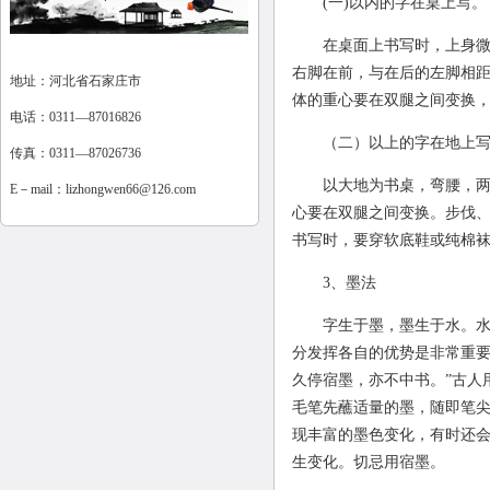
(一)以内的字在桌上写。
在桌面上书写时，上身
右脚在前，与在后的左脚相
地址：河北省石家庄市
体的重心要在双腿之间变换
电话：0311—87016826
（二）以上的字在地上
传真：0311—87026736
以大地为书桌，弯腰，
E－mail：
lizhongwen66@126.com
心要在双腿之间变换。步伐
书写时，要穿软底鞋或纯棉
3、墨法
字生于墨，墨生于水。
分发挥各自的优势是非常重要
久停宿墨，亦不中书。”古人
毛笔先蘸适量的墨，随即笔尖
现丰富的墨色变化，有时还
生变化。切忌用宿墨。