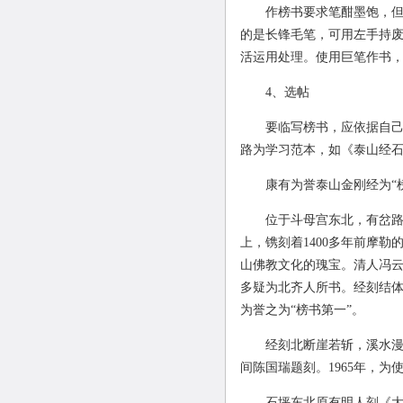
作榜书要求笔酣墨饱，
的是长锋毛笔，可用左手持
活运用处理。使用巨笔作书
4、选帖
要临写榜书，应依据自
路为学习范本，如《泰山经
康有为誉泰山金刚经为“
位于斗母宫东北，有岔路
上，镌刻着1400多年前摩勒
山佛教文化的瑰宝。清人冯云
多疑为北齐人所书。经刻结体
为誉之为“榜书第一”。
经刻北断崖若斩，溪水漫
间陈国瑞题刻。1965年，为
石坪东北原有明人刻《大