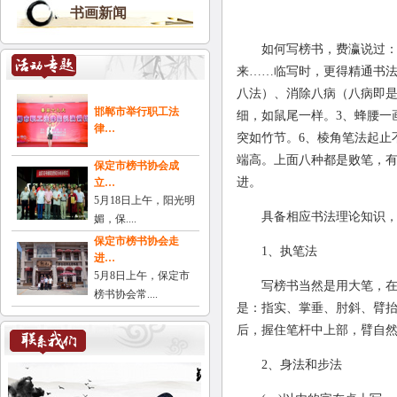
书画新闻
如何写榜书，费瀛说过：
来……临写时，更得精通书法
八法）、消除八病（八病即是
邯郸市举行职工法
细，如鼠尾一样。3、蜂腰一
律…
突如竹节。6、棱角笔法起止
端高。上面八种都是败笔，
保定市榜书协会成
进。
立…
5月18日上午，阳光明
具备相应书法理论知识
媚，保....
保定市榜书协会走
1、执笔法
进…
5月8日上午，保定市
写榜书当然是用大笔，
榜书协会常....
是：指实、掌垂、肘斜、臂抬
后，握住笔杆中上部，臂自
2、身法和步法