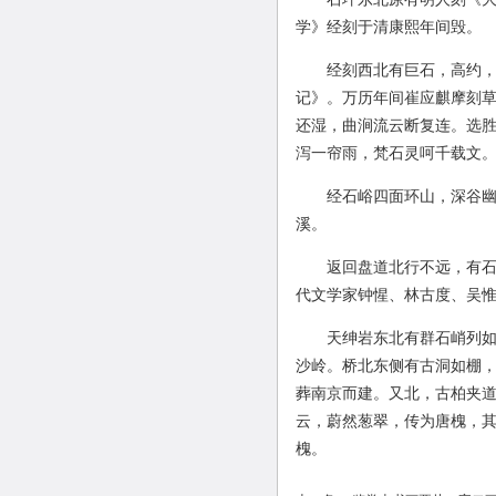
学》经刻于清康熙年间毁。
经刻西北有巨石，高约，
记》。万历年间崔应麒摩刻草
还湿，曲涧流云断复连。选胜具
泻一帘雨，梵石灵呵千载文。
经石峪四面环山，深谷
溪。
返回盘道北行不远，有
代文学家钟惺、林古度、吴惟
天绅岩东北有群石峭列如
沙岭。桥北东侧有古洞如棚，
葬南京而建。又北，古柏夹道
云，蔚然葱翠，传为唐槐，其
槐。