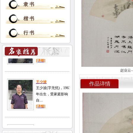
隶 书
楷 书
行 书
赵业云
作品详情