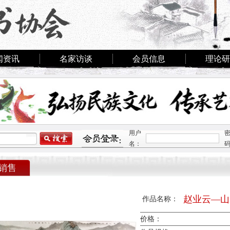
闻资讯
名家访谈
会员信息
理论研
用户
名：
销售
赵业云—山
作品名称：
价格：