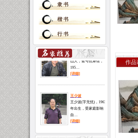
隶 书
楷 书
行 书
作品