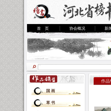
首 页
协会概况
新
作品
国 画
草 书