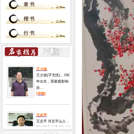
隶 书
楷 书
行 书